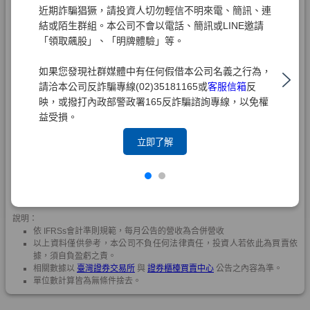
近期詐騙猖獗，請投資人切勿輕信不明來電、簡訊、連
結或陌生群組。本公司不會以電話、簡訊或LINE邀請
「領取飆股」、「明牌體驗」等。
如果您發現社群媒體中有任何假借本公司名義之行為，
請洽本公司反詐騙專線(02)35181165或
客服信箱
反
映，或撥打內政部警政署165反詐騙諮詢專線，以免權
益受損。
立即了解