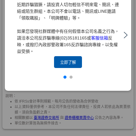
近期詐騙猖獗，請投資人切勿輕信不明來電、簡訊、連
結或陌生群組。本公司不會以電話、簡訊或LINE邀請
「領取飆股」、「明牌體驗」等。
如果您發現社群媒體中有任何假借本公司名義之行為，
請洽本公司反詐騙專線(02)35181165或
客服信箱
反
映，或撥打內政部警政署165反詐騙諮詢專線，以免權
益受損。
立即了解