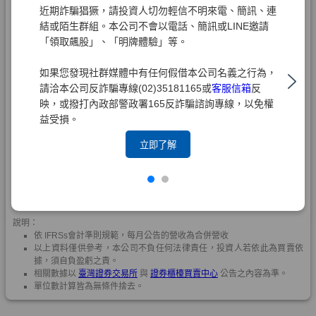
近期詐騙猖獗，請投資人切勿輕信不明來電、簡訊、連
結或陌生群組。本公司不會以電話、簡訊或LINE邀請
「領取飆股」、「明牌體驗」等。
如果您發現社群媒體中有任何假借本公司名義之行為，
請洽本公司反詐騙專線(02)35181165或
客服信箱
反
映，或撥打內政部警政署165反詐騙諮詢專線，以免權
益受損。
立即了解