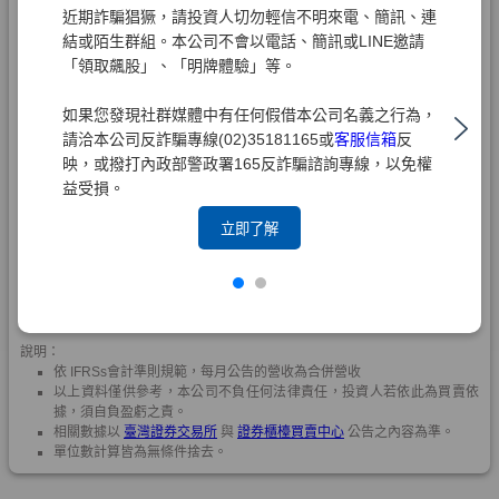
近期詐騙猖獗，請投資人切勿輕信不明來電、簡訊、連
結或陌生群組。本公司不會以電話、簡訊或LINE邀請
「領取飆股」、「明牌體驗」等。
如果您發現社群媒體中有任何假借本公司名義之行為，
請洽本公司反詐騙專線(02)35181165或
客服信箱
反
映，或撥打內政部警政署165反詐騙諮詢專線，以免權
益受損。
立即了解