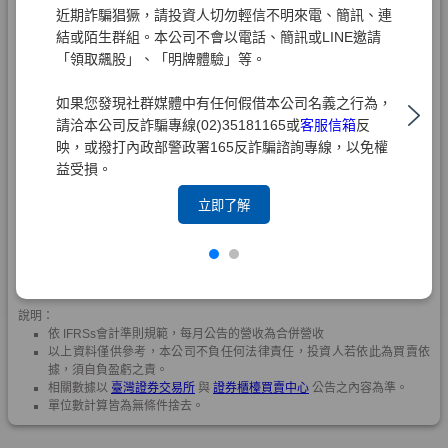
近期詐騙猖獗，請投資人切勿輕信不明來電、簡訊、連
結或陌生群組。本公司不會以電話、簡訊或LINE邀請
「領取飆股」、「明牌體驗」等。
如果您發現社群媒體中有任何假借本公司名義之行為，
請洽本公司反詐騙專線(02)35181165或
客服信箱
反
映，或撥打內政部警政署165反詐騙諮詢專線，以免權
益受損。
立即了解