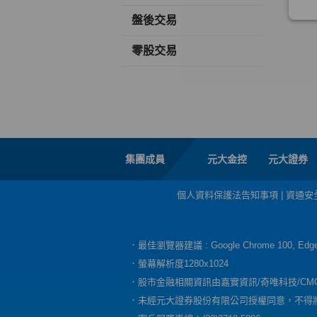
盤後交易
零股交易
集團成員
元大金控
元大證券
個人資料保護法告知事項
|
資通安
．最佳瀏覽器建議 : Google Chrome 100, E
．螢幕解析度1280x1024
．股市金融相關資訊由嘉實資訊/奇唯科技/CM
．未經元大證券股份有限公司授權同意，不得