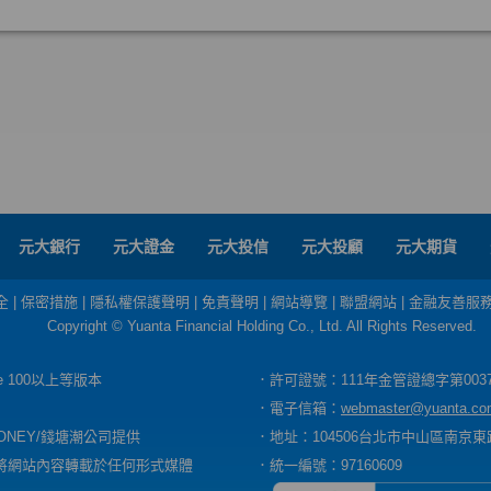
元大銀行
元大證金
元大投信
元大投顧
元大期貨
全
|
保密措施
|
隱私權保護聲明
|
免責聲明
|
網站導覽
|
聯盟網站
|
金融友善服
Copyright © Yuanta Financial Holding Co., Ltd. All Rights Reserved.
dge 100以上等版本
．許可證號：111年金管證總字第003
．電子信箱：
webmaster@yuanta.co
ONEY/錢塘潮公司提供
．地址：104506台北市中山區南京東路
將網站內容轉載於任何形式媒體
．統一編號：97160609