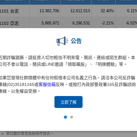
公告
近期詐騙猖獗，請投資人切勿輕信不明來電、簡訊、連結或陌生群組。本
公司不會以電話、簡訊或LINE邀請「領取飆股」、「明牌體驗」等。
如果您發現社群媒體中有任何假借本公司名義之行為，請洽本公司反詐騙
專線(02)35181165或
客服信箱
反映，或撥打內政部警政署165反詐騙諮詢
專線，以免權益受損。
立即了解