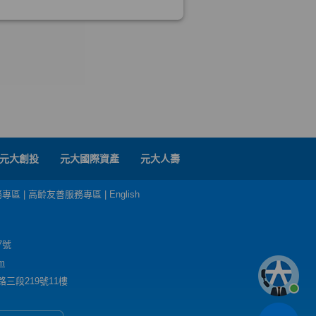
元大創投
元大國際資產
元大人壽
務專區
|
高齡友善服務專區
|
English
7號
m
三段219號11樓