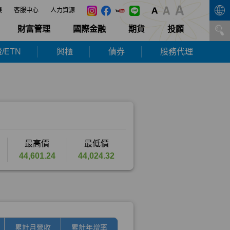
展
客服中心
人力資源
財富管理
國際金融
期貨
投顧
/ETN
興櫃
債券
股務代理