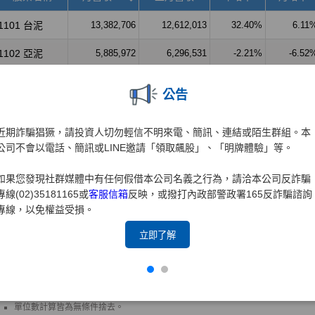
公告
近期詐騙猖獗，請投資人切勿輕信不明來電、簡訊、連結或陌生群組。本
公司不會以電話、簡訊或LINE邀請「領取飆股」、「明牌體驗」等。
如果您發現社群媒體中有任何假借本公司名義之行為，請洽本公司反詐騙
專線(02)35181165或
客服信箱
反映，或撥打內政部警政署165反詐騙諮詢
專線，以免權益受損。
立即了解