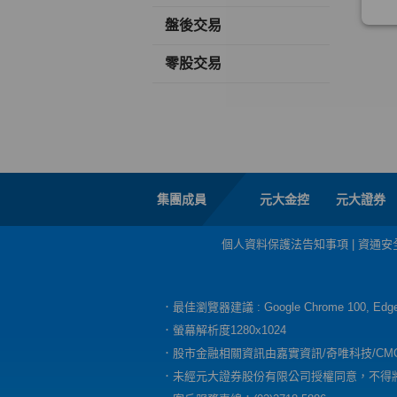
盤後交易
零股交易
集團成員
元大金控
元大證券
個人資料保護法告知事項
|
資通安
．最佳瀏覽器建議 : Google Chrome 100, E
．螢幕解析度1280x1024
．股市金融相關資訊由嘉實資訊/奇唯科技/CM
．未經元大證券股份有限公司授權同意，不得