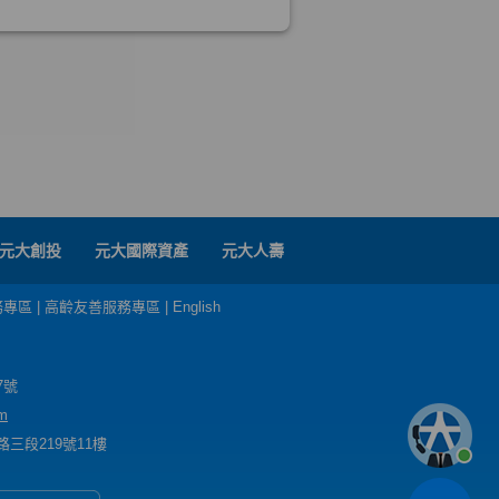
元大創投
元大國際資產
元大人壽
務專區
|
高齡友善服務專區
|
English
7號
m
三段219號11樓