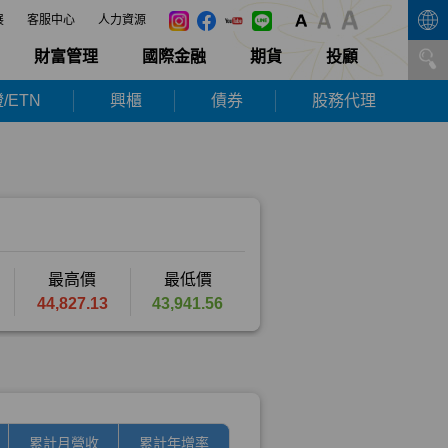
展
客服中心
人力資源
財富管理
國際金融
期貨
投顧
/ETN
興櫃
債券
股務代理