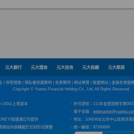
元大銀行
元大證金
元大投信
元大投顧
元大期貨
全
|
保密措施
|
隱私權保護聲明
|
免責聲明
|
網站導覽
|
聯盟網站
|
金融友善服
Copyright © Yuanta Financial Holding Co., Ltd. All Rights Reserved.
dge 100以上等版本
．許可證號：111年金管證總字第003
．電子信箱：
webmaster@yuanta.co
ONEY/錢塘潮公司提供
．地址：104506台北市中山區南京東路
將網站內容轉載於任何形式媒體
．統一編號：97160609