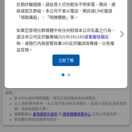
近期詐騙猖獗，請投資人切勿輕信不明來電、簡訊、連
結或陌生群組。本公司不會以電話、簡訊或LINE邀請
「領取飆股」、「明牌體驗」等。
如果您發現社群媒體中有任何假借本公司名義之行為，
請洽本公司反詐騙專線(02)35181165或
客服信箱
反
映，或撥打內政部警政署165反詐騙諮詢專線，以免權
益受損。
立即了解