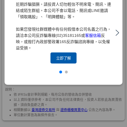
近期詐騙猖獗，請投資人切勿輕信不明來電、簡訊、連
結或陌生群組。本公司不會以電話、簡訊或LINE邀請
「領取飆股」、「明牌體驗」等。
如果您發現社群媒體中有任何假借本公司名義之行為，
請洽本公司反詐騙專線(02)35181165或
客服信箱
反
映，或撥打內政部警政署165反詐騙諮詢專線，以免權
益受損。
立即了解