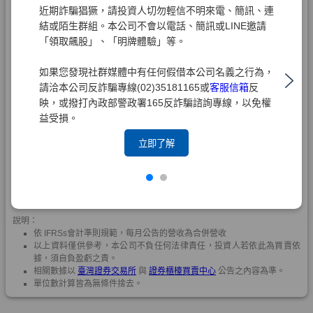
近期詐騙猖獗，請投資人切勿輕信不明來電、簡訊、連
結或陌生群組。本公司不會以電話、簡訊或LINE邀請
「領取飆股」、「明牌體驗」等。
如果您發現社群媒體中有任何假借本公司名義之行為，
請洽本公司反詐騙專線(02)35181165或
客服信箱
反
映，或撥打內政部警政署165反詐騙諮詢專線，以免權
益受損。
立即了解