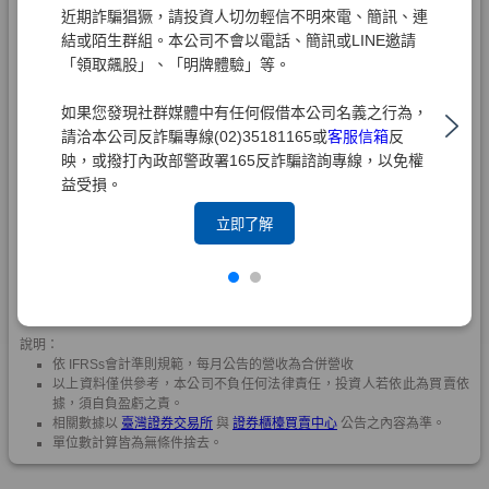
近期詐騙猖獗，請投資人切勿輕信不明來電、簡訊、連
結或陌生群組。本公司不會以電話、簡訊或LINE邀請
「領取飆股」、「明牌體驗」等。
如果您發現社群媒體中有任何假借本公司名義之行為，
請洽本公司反詐騙專線(02)35181165或
客服信箱
反
映，或撥打內政部警政署165反詐騙諮詢專線，以免權
益受損。
立即了解