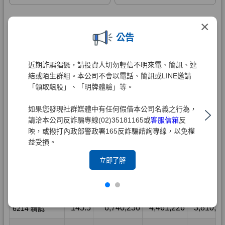
×
公告
近期詐騙猖獗，請投資人切勿輕信不明來電、簡訊、連
結或陌生群組。本公司不會以電話、簡訊或LINE邀請
「領取飆股」、「明牌體驗」等。
如果您發現社群媒體中有任何假借本公司名義之行為，
請洽本公司反詐騙專線(02)35181165或
客服信箱
反
映，或撥打內政部警政署165反詐騙諮詢專線，以免權
益受損。
立即了解