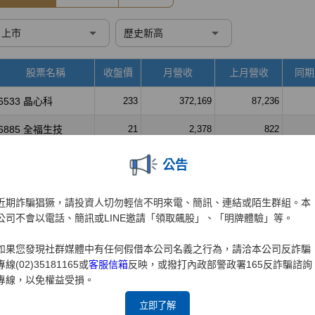
公告
近期詐騙猖獗，請投資人切勿輕信不明來電、簡訊、連結或陌生群組。本
公司不會以電話、簡訊或LINE邀請「領取飆股」、「明牌體驗」等。
如果您發現社群媒體中有任何假借本公司名義之行為，請洽本公司反詐騙
專線(02)35181165或
客服信箱
反映，或撥打內政部警政署165反詐騙諮詢
專線，以免權益受損。
立即了解