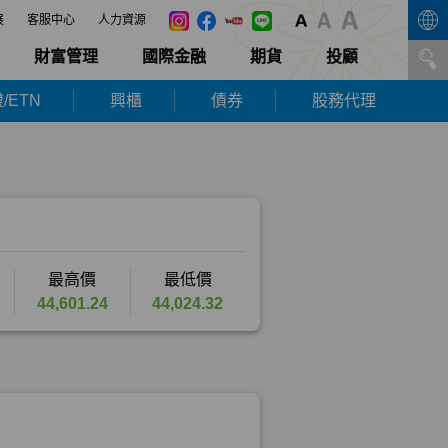
展
客服中心
人力資源
財富管理
國際金融
期貨
投顧
/ETN
興櫃
債券
股務代理