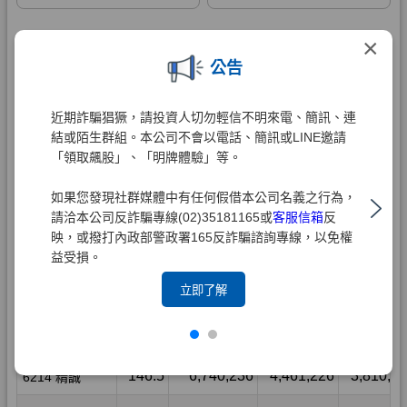
×
公告
近期詐騙猖獗，請投資人切勿輕信不明來電、簡訊、連
結或陌生群組。本公司不會以電話、簡訊或LINE邀請
「領取飆股」、「明牌體驗」等。
如果您發現社群媒體中有任何假借本公司名義之行為，
請洽本公司反詐騙專線(02)35181165或
客服信箱
反
映，或撥打內政部警政署165反詐騙諮詢專線，以免權
益受損。
立即了解