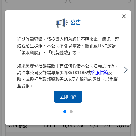
×
公告
近期詐騙猖獗，請投資人切勿輕信不明來電、簡訊、連
結或陌生群組。本公司不會以電話、簡訊或LINE邀請
「領取飆股」、「明牌體驗」等。
如果您發現社群媒體中有任何假借本公司名義之行為，
請洽本公司反詐騙專線(02)35181165或
客服信箱
反
映，或撥打內政部警政署165反詐騙諮詢專線，以免權
益受損。
立即了解