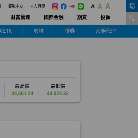
展
客服中心
人力資源
財富管理
國際金融
期貨
投顧
/ETN
興櫃
債券
股務代理