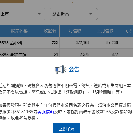
公告
近期詐騙猖獗，請投資人切勿輕信不明來電、簡訊、連結或陌生群組。本
公司不會以電話、簡訊或LINE邀請「領取飆股」、「明牌體驗」等。
如果您發現社群媒體中有任何假借本公司名義之行為，請洽本公司反詐騙
專線(02)35181165或
客服信箱
反映，或撥打內政部警政署165反詐騙諮詢
專線，以免權益受損。
立即了解