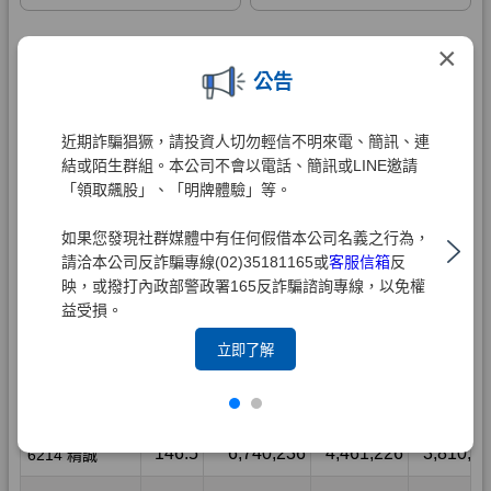
×
公告
近期詐騙猖獗，請投資人切勿輕信不明來電、簡訊、連
結或陌生群組。本公司不會以電話、簡訊或LINE邀請
「領取飆股」、「明牌體驗」等。
如果您發現社群媒體中有任何假借本公司名義之行為，
請洽本公司反詐騙專線(02)35181165或
客服信箱
反
映，或撥打內政部警政署165反詐騙諮詢專線，以免權
益受損。
立即了解