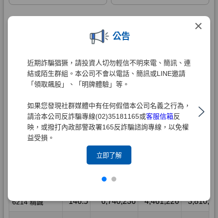
×
公告
近期詐騙猖獗，請投資人切勿輕信不明來電、簡訊、連
結或陌生群組。本公司不會以電話、簡訊或LINE邀請
「領取飆股」、「明牌體驗」等。
如果您發現社群媒體中有任何假借本公司名義之行為，
請洽本公司反詐騙專線(02)35181165或
客服信箱
反
映，或撥打內政部警政署165反詐騙諮詢專線，以免權
益受損。
立即了解