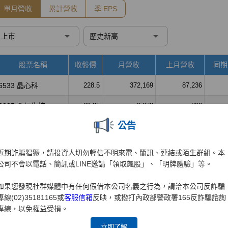
公告
近期詐騙猖獗，請投資人切勿輕信不明來電、簡訊、連結或陌生群組。本
公司不會以電話、簡訊或LINE邀請「領取飆股」、「明牌體驗」等。
如果您發現社群媒體中有任何假借本公司名義之行為，請洽本公司反詐騙
專線(02)35181165或
客服信箱
反映，或撥打內政部警政署165反詐騙諮詢
專線，以免權益受損。
立即了解