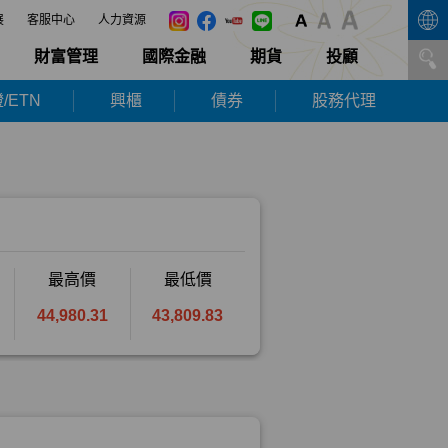
展
客服中心
人力資源
財富管理
國際金融
期貨
投顧
/ETN
興櫃
債券
股務代理