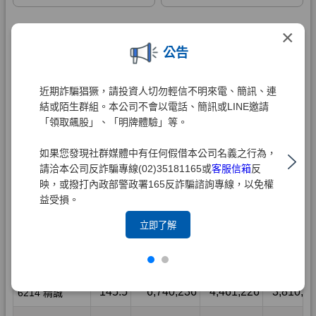
×
公告
近期詐騙猖獗，請投資人切勿輕信不明來電、簡訊、連
結或陌生群組。本公司不會以電話、簡訊或LINE邀請
「領取飆股」、「明牌體驗」等。
如果您發現社群媒體中有任何假借本公司名義之行為，
請洽本公司反詐騙專線(02)35181165或
客服信箱
反
映，或撥打內政部警政署165反詐騙諮詢專線，以免權
益受損。
立即了解