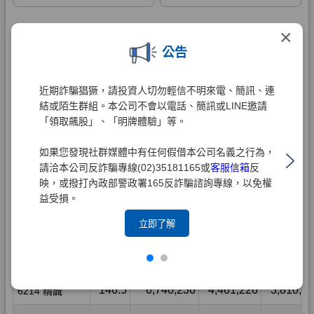
×
公告
近期詐騙猖獗，請投資人切勿輕信不明來電、簡訊、連
結或陌生群組。本公司不會以電話、簡訊或LINE邀請
「領取飆股」、「明牌體驗」等。
如果您發現社群媒體中有任何假借本公司名義之行為，
請洽本公司反詐騙專線(02)35181165或
客服信箱
反
映，或撥打內政部警政署165反詐騙諮詢專線，以免權
益受損。
立即了解