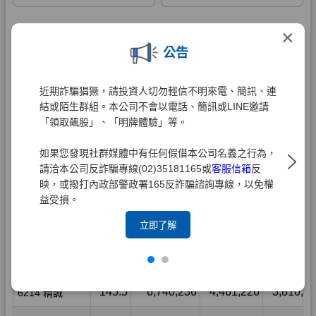
×
公告
近期詐騙猖獗，請投資人切勿輕信不明來電、簡訊、連
結或陌生群組。本公司不會以電話、簡訊或LINE邀請
「領取飆股」、「明牌體驗」等。
如果您發現社群媒體中有任何假借本公司名義之行為，
請洽本公司反詐騙專線(02)35181165或
客服信箱
反
映，或撥打內政部警政署165反詐騙諮詢專線，以免權
益受損。
立即了解