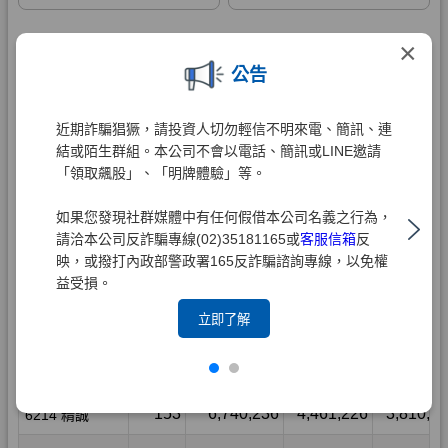
×
公告
近期詐騙猖獗，請投資人切勿輕信不明來電、簡訊、連
結或陌生群組。本公司不會以電話、簡訊或LINE邀請
「領取飆股」、「明牌體驗」等。
如果您發現社群媒體中有任何假借本公司名義之行為，
請洽本公司反詐騙專線(02)35181165或
客服信箱
反
映，或撥打內政部警政署165反詐騙諮詢專線，以免權
益受損。
立即了解