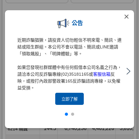
×
公告
近期詐騙猖獗，請投資人切勿輕信不明來電、簡訊、連
結或陌生群組。本公司不會以電話、簡訊或LINE邀請
「領取飆股」、「明牌體驗」等。
如果您發現社群媒體中有任何假借本公司名義之行為，
請洽本公司反詐騙專線(02)35181165或
客服信箱
反
映，或撥打內政部警政署165反詐騙諮詢專線，以免權
益受損。
立即了解