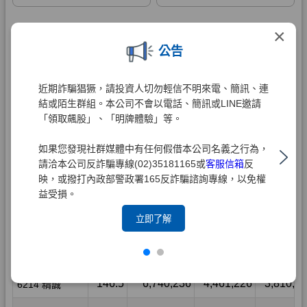
×
公告
近期詐騙猖獗，請投資人切勿輕信不明來電、簡訊、連
結或陌生群組。本公司不會以電話、簡訊或LINE邀請
「領取飆股」、「明牌體驗」等。
如果您發現社群媒體中有任何假借本公司名義之行為，
請洽本公司反詐騙專線(02)35181165或
客服信箱
反
映，或撥打內政部警政署165反詐騙諮詢專線，以免權
益受損。
立即了解