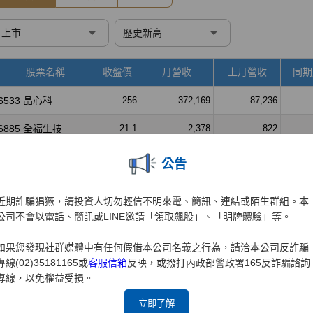
公告
近期詐騙猖獗，請投資人切勿輕信不明來電、簡訊、連結或陌生群組。本
公司不會以電話、簡訊或LINE邀請「領取飆股」、「明牌體驗」等。
如果您發現社群媒體中有任何假借本公司名義之行為，請洽本公司反詐騙
專線(02)35181165或
客服信箱
反映，或撥打內政部警政署165反詐騙諮詢
專線，以免權益受損。
立即了解