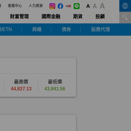
展
客服中心
人力資源
財富管理
國際金融
期貨
投顧
/ETN
興櫃
債券
股務代理