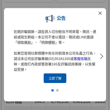
×
公告
近期詐騙猖獗，請投資人切勿輕信不明來電、簡訊、連
結或陌生群組。本公司不會以電話、簡訊或LINE邀請
「領取飆股」、「明牌體驗」等。
如果您發現社群媒體中有任何假借本公司名義之行為，
請洽本公司反詐騙專線(02)35181165或
客服信箱
反
映，或撥打內政部警政署165反詐騙諮詢專線，以免權
益受損。
立即了解