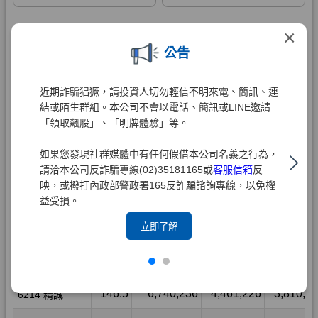
×
公告
近期詐騙猖獗，請投資人切勿輕信不明來電、簡訊、連
結或陌生群組。本公司不會以電話、簡訊或LINE邀請
「領取飆股」、「明牌體驗」等。
如果您發現社群媒體中有任何假借本公司名義之行為，
請洽本公司反詐騙專線(02)35181165或
客服信箱
反
映，或撥打內政部警政署165反詐騙諮詢專線，以免權
益受損。
立即了解