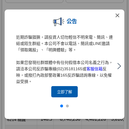
×
公告
近期詐騙猖獗，請投資人切勿輕信不明來電、簡訊、連
結或陌生群組。本公司不會以電話、簡訊或LINE邀請
「領取飆股」、「明牌體驗」等。
如果您發現社群媒體中有任何假借本公司名義之行為，
請洽本公司反詐騙專線(02)35181165或
客服信箱
反
映，或撥打內政部警政署165反詐騙諮詢專線，以免權
益受損。
立即了解