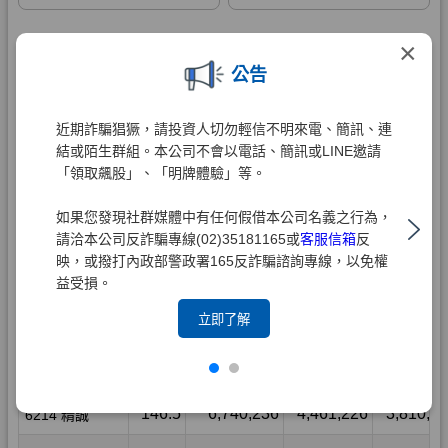
×
公告
近期詐騙猖獗，請投資人切勿輕信不明來電、簡訊、連
結或陌生群組。本公司不會以電話、簡訊或LINE邀請
「領取飆股」、「明牌體驗」等。
如果您發現社群媒體中有任何假借本公司名義之行為，
請洽本公司反詐騙專線(02)35181165或
客服信箱
反
映，或撥打內政部警政署165反詐騙諮詢專線，以免權
益受損。
立即了解