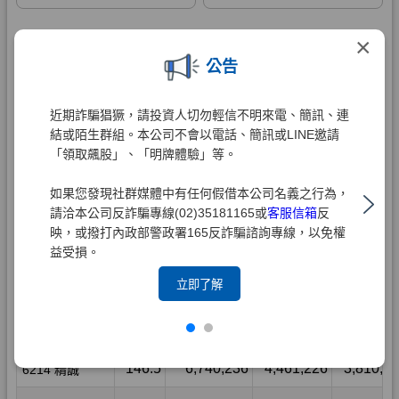
×
公告
近期詐騙猖獗，請投資人切勿輕信不明來電、簡訊、連
結或陌生群組。本公司不會以電話、簡訊或LINE邀請
「領取飆股」、「明牌體驗」等。
如果您發現社群媒體中有任何假借本公司名義之行為，
請洽本公司反詐騙專線(02)35181165或
客服信箱
反
映，或撥打內政部警政署165反詐騙諮詢專線，以免權
益受損。
立即了解