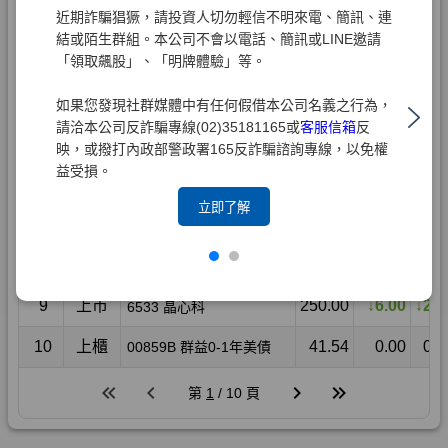
近期詐騙猖獗，請投資人切勿輕信不明來電、簡訊、連
結或陌生群組。本公司不會以電話、簡訊或LINE邀請
「領取飆股」、「明牌體驗」等。
如果您發現社群媒體中有任何假借本公司名義之行為，
請洽本公司反詐騙專線(02)35181165或
客服信箱
反
映，或撥打內政部警政署165反詐騙諮詢專線，以免權
益受損。
立即了解