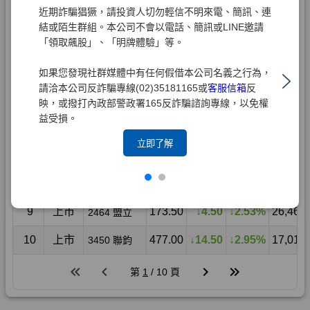
近期詐騙猖獗，請投資人切勿輕信不明來電、簡訊、連
結或陌生群組。本公司不會以電話、簡訊或LINE邀請
「領取飆股」、「明牌體驗」等。
如果您發現社群媒體中有任何假借本公司名義之行為，
請洽本公司反詐騙專線(02)35181165或
客服信箱
反
映，或撥打內政部警政署165反詐騙諮詢專線，以免權
益受損。
立即了解