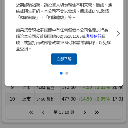
近期詐騙猖獗，請投資人切勿輕信不明來電、簡訊、連
結或陌生群組。本公司不會以電話、簡訊或LINE邀請
「領取飆股」、「明牌體驗」等。
如果您發現社群媒體中有任何假借本公司名義之行為，
請洽本公司反詐騙專線(02)35181165或
客服信箱
反
映，或撥打內政部警政署165反詐騙諮詢專線，以免權
益受損。
立即了解