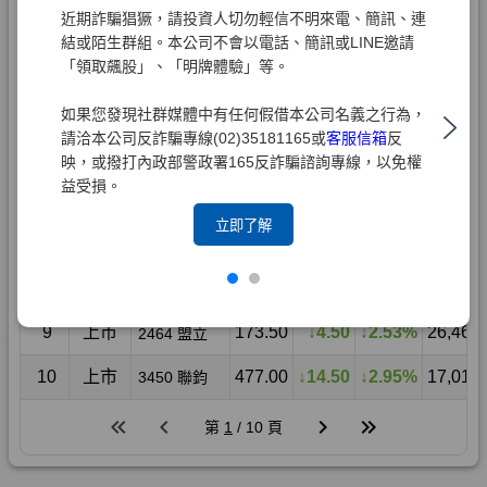
近期詐騙猖獗，請投資人切勿輕信不明來電、簡訊、連
結或陌生群組。本公司不會以電話、簡訊或LINE邀請
「領取飆股」、「明牌體驗」等。
如果您發現社群媒體中有任何假借本公司名義之行為，
請洽本公司反詐騙專線(02)35181165或
客服信箱
反
映，或撥打內政部警政署165反詐騙諮詢專線，以免權
益受損。
立即了解