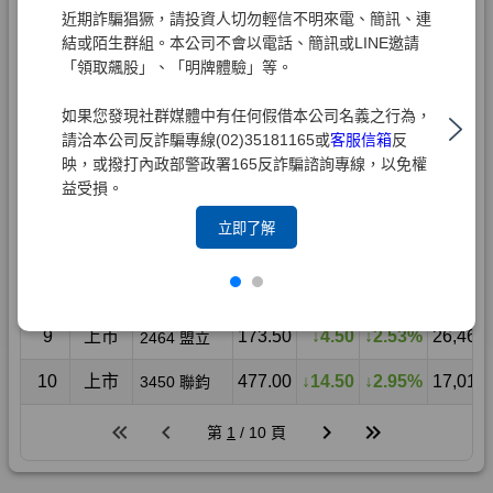
近期詐騙猖獗，請投資人切勿輕信不明來電、簡訊、連
結或陌生群組。本公司不會以電話、簡訊或LINE邀請
「領取飆股」、「明牌體驗」等。
如果您發現社群媒體中有任何假借本公司名義之行為，
請洽本公司反詐騙專線(02)35181165或
客服信箱
反
映，或撥打內政部警政署165反詐騙諮詢專線，以免權
益受損。
立即了解