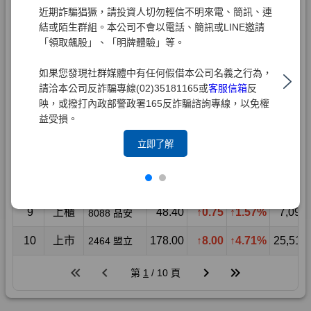
近期詐騙猖獗，請投資人切勿輕信不明來電、簡訊、連
結或陌生群組。本公司不會以電話、簡訊或LINE邀請
「領取飆股」、「明牌體驗」等。
如果您發現社群媒體中有任何假借本公司名義之行為，
請洽本公司反詐騙專線(02)35181165或
客服信箱
反
映，或撥打內政部警政署165反詐騙諮詢專線，以免權
益受損。
立即了解