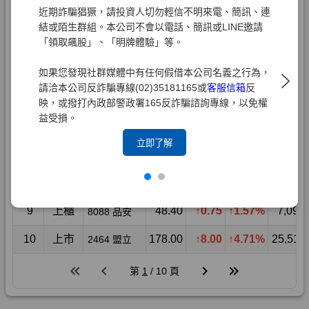
近期詐騙猖獗，請投資人切勿輕信不明來電、簡訊、連
結或陌生群組。本公司不會以電話、簡訊或LINE邀請
「領取飆股」、「明牌體驗」等。
如果您發現社群媒體中有任何假借本公司名義之行為，
請洽本公司反詐騙專線(02)35181165或
客服信箱
反
映，或撥打內政部警政署165反詐騙諮詢專線，以免權
益受損。
立即了解