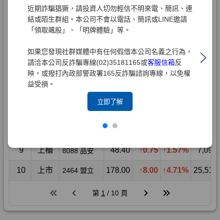
近期詐騙猖獗，請投資人切勿輕信不明來電、簡訊、連
結或陌生群組。本公司不會以電話、簡訊或LINE邀請
「領取飆股」、「明牌體驗」等。
如果您發現社群媒體中有任何假借本公司名義之行為，
請洽本公司反詐騙專線(02)35181165或
客服信箱
反
映，或撥打內政部警政署165反詐騙諮詢專線，以免權
益受損。
立即了解