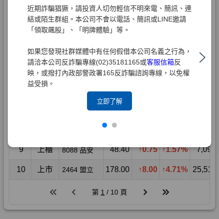
近期詐騙猖獗，請投資人切勿輕信不明來電、簡訊、連
結或陌生群組。本公司不會以電話、簡訊或LINE邀請
「領取飆股」、「明牌體驗」等。
如果您發現社群媒體中有任何假借本公司名義之行為，
請洽本公司反詐騙專線(02)35181165或
客服信箱
反
映，或撥打內政部警政署165反詐騙諮詢專線，以免權
益受損。
立即了解