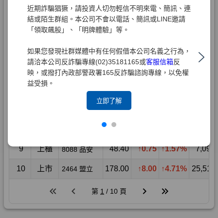
近期詐騙猖獗，請投資人切勿輕信不明來電、簡訊、連
結或陌生群組。本公司不會以電話、簡訊或LINE邀請
「領取飆股」、「明牌體驗」等。
如果您發現社群媒體中有任何假借本公司名義之行為，
請洽本公司反詐騙專線(02)35181165或
客服信箱
反
映，或撥打內政部警政署165反詐騙諮詢專線，以免權
益受損。
立即了解