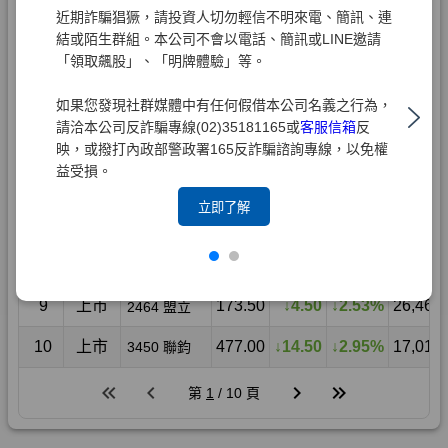
近期詐騙猖獗，請投資人切勿輕信不明來電、簡訊、連
結或陌生群組。本公司不會以電話、簡訊或LINE邀請
「領取飆股」、「明牌體驗」等。
如果您發現社群媒體中有任何假借本公司名義之行為，
請洽本公司反詐騙專線(02)35181165或
客服信箱
反
映，或撥打內政部警政署165反詐騙諮詢專線，以免權
益受損。
立即了解