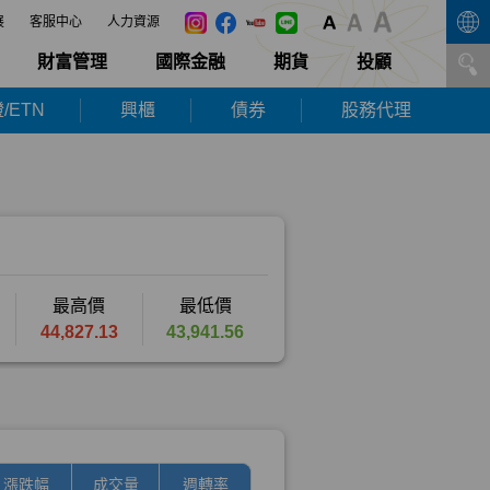
展
客服中心
人力資源
財富管理
國際金融
期貨
投顧
/ETN
興櫃
債券
股務代理