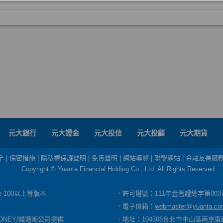
元大銀行
元大證金
元大投信
元大投顧
元大期貨
全
|
保密措施
|
隱私權保護聲明
|
免責聲明
|
網站導覽
|
聯盟網站
|
金融友善服
Copyright © Yuanta Financial Holding Co., Ltd. All Rights Reserved.
dge 100以上等版本
．許可證號：111年金管證總字第003
．電子信箱：
webmaster@yuanta.co
ONEY/錢塘潮公司提供
．地址：104506台北市中山區南京東路