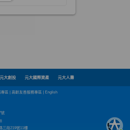
元大創投
元大國際資產
元大人壽
務專區
|
高齡友善服務專區
|
English
7號
m
三段219號11樓