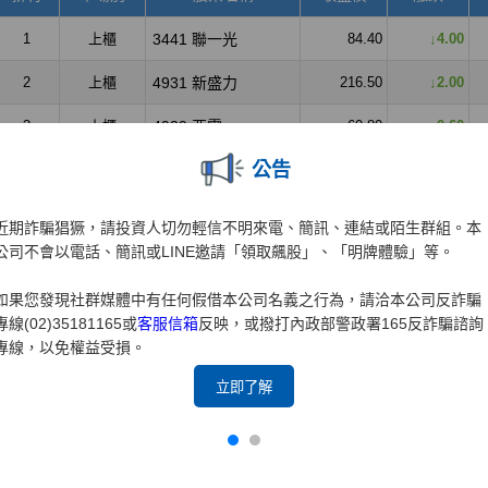
公告
近期詐騙猖獗，請投資人切勿輕信不明來電、簡訊、連結或陌生群組。本
公司不會以電話、簡訊或LINE邀請「領取飆股」、「明牌體驗」等。
如果您發現社群媒體中有任何假借本公司名義之行為，請洽本公司反詐騙
專線(02)35181165或
客服信箱
反映，或撥打內政部警政署165反詐騙諮詢
專線，以免權益受損。
立即了解