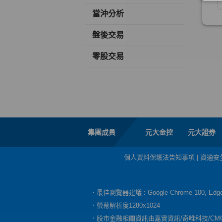
當沖分析
盤後交易
零股交易
集團成員
元大金控
元大證券
個人資料保護法告知事項
|
資通安
．最佳瀏覽器建議 : Google Chrome 100, E
．螢幕解析度1280x1024
．股市金融相關資訊由嘉實資訊/奇唯科技/CM