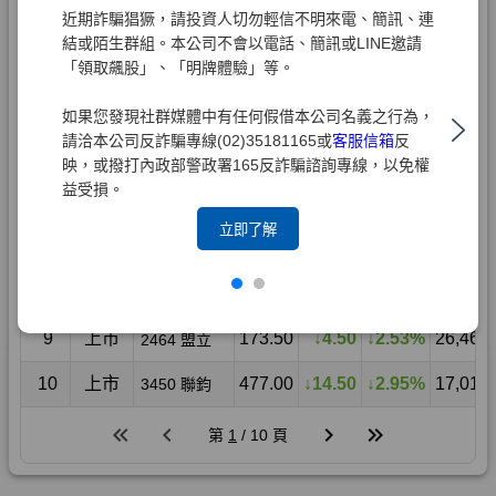
近期詐騙猖獗，請投資人切勿輕信不明來電、簡訊、連
結或陌生群組。本公司不會以電話、簡訊或LINE邀請
「領取飆股」、「明牌體驗」等。
如果您發現社群媒體中有任何假借本公司名義之行為，
請洽本公司反詐騙專線(02)35181165或
客服信箱
反
映，或撥打內政部警政署165反詐騙諮詢專線，以免權
益受損。
立即了解