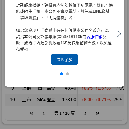
近期詐騙猖獗，請投資人切勿輕信不明來電、簡訊、連
結或陌生群組。本公司不會以電話、簡訊或LINE邀請
「領取飆股」、「明牌體驗」等。
如果您發現社群媒體中有任何假借本公司名義之行為，
請洽本公司反詐騙專線(02)35181165或
客服信箱
反
映，或撥打內政部警政署165反詐騙諮詢專線，以免權
益受損。
立即了解