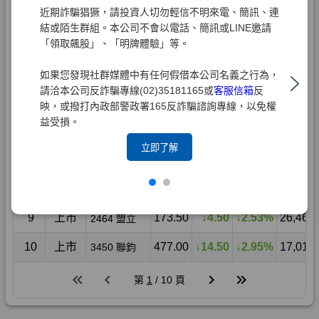
近期詐騙猖獗，請投資人切勿輕信不明來電、簡訊、連
結或陌生群組。本公司不會以電話、簡訊或LINE邀請
「領取飆股」、「明牌體驗」等。
如果您發現社群媒體中有任何假借本公司名義之行為，
請洽本公司反詐騙專線(02)35181165或
客服信箱
反
映，或撥打內政部警政署165反詐騙諮詢專線，以免權
益受損。
立即了解