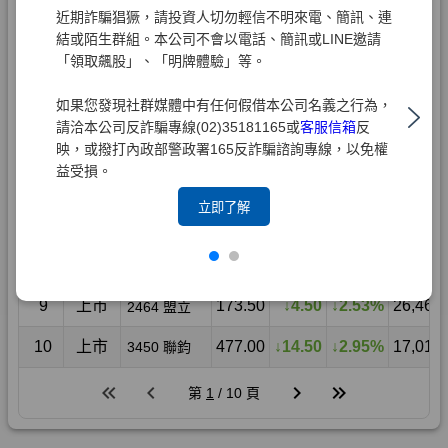
近期詐騙猖獗，請投資人切勿輕信不明來電、簡訊、連
結或陌生群組。本公司不會以電話、簡訊或LINE邀請
「領取飆股」、「明牌體驗」等。
如果您發現社群媒體中有任何假借本公司名義之行為，
請洽本公司反詐騙專線(02)35181165或
客服信箱
反
映，或撥打內政部警政署165反詐騙諮詢專線，以免權
益受損。
立即了解