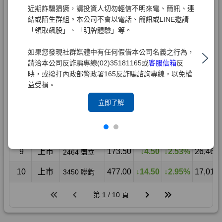
近期詐騙猖獗，請投資人切勿輕信不明來電、簡訊、連
結或陌生群組。本公司不會以電話、簡訊或LINE邀請
「領取飆股」、「明牌體驗」等。
如果您發現社群媒體中有任何假借本公司名義之行為，
請洽本公司反詐騙專線(02)35181165或
客服信箱
反
映，或撥打內政部警政署165反詐騙諮詢專線，以免權
益受損。
立即了解