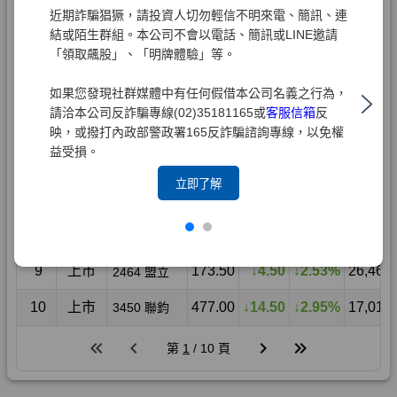
近期詐騙猖獗，請投資人切勿輕信不明來電、簡訊、連
結或陌生群組。本公司不會以電話、簡訊或LINE邀請
「領取飆股」、「明牌體驗」等。
如果您發現社群媒體中有任何假借本公司名義之行為，
請洽本公司反詐騙專線(02)35181165或
客服信箱
反
映，或撥打內政部警政署165反詐騙諮詢專線，以免權
益受損。
立即了解