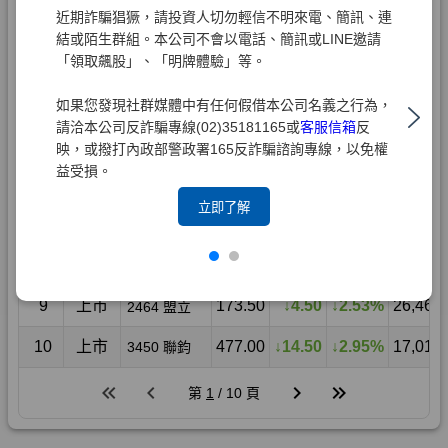
近期詐騙猖獗，請投資人切勿輕信不明來電、簡訊、連
結或陌生群組。本公司不會以電話、簡訊或LINE邀請
「領取飆股」、「明牌體驗」等。
如果您發現社群媒體中有任何假借本公司名義之行為，
請洽本公司反詐騙專線(02)35181165或
客服信箱
反
映，或撥打內政部警政署165反詐騙諮詢專線，以免權
益受損。
立即了解